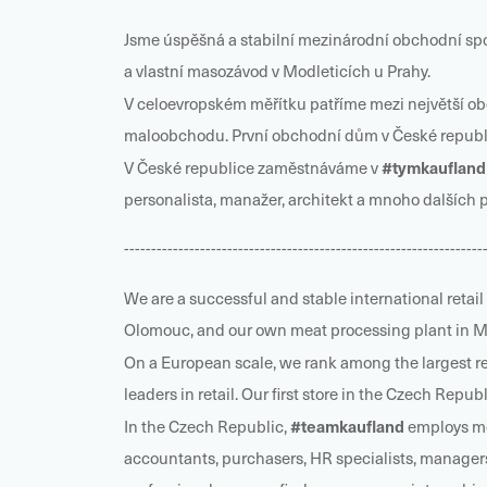
Jsme úspěšná a stabilní mezinárodní obchodní spo
a vlastní masozávod v Modleticích u Prahy.
V celoevropském měřítku patříme mezi největší ob
maloobchodu. První obchodní dům v České republice
#tymkaufland
V České republice zaměstnáváme v
personalista, manažer, architekt a mnoho dalších p
------------------------------------------------------------------
We are a successful and stable international reta
Olomouc, and our own meat processing plant in M
On a European scale, we rank among the largest re
leaders in retail. Our first store in the Czech Repu
#teamkaufland
In the Czech Republic,
employs m
accountants, purchasers, HR specialists, managers