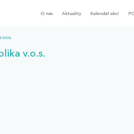
O nás
Aktuality
Kalendář akcí
PO
v.o.s.
ika v.o.s.