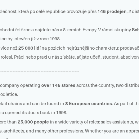
145 prodejen
lečnost, která po celé republice provozuje přes
, 2 di
Sc
chodní řetězce a najdete nás v 8 zemích Evropy. V rámci skupiny
 byl otevřen již v roce 1998.
25 000 lidí
více než
na pozicích nejrůznějšího charakteru: prodavač, 
rofesí. Práci nebo praxi u nás získáte, ať jste učeň, student, absol
----------------------------------------------------
over 145 stores
il company operating
across the country, two distri
odletice.
8 European countries
tail chains and can be found in
. As part of t
blic opened its doors back in 1998.
25,000 people
ore than
in a wide variety of roles: sales assistants
, architects, and many other professions. Whether you are an appren