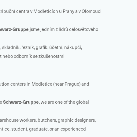
stribuční centra v Modleticích u Prahy a v Olomouci
hwarz-Gruppe
jsme jedním z lídrů celosvětového
skladník, řezník, grafik, účetní, nákupčí,
vent nebo odborník se zkušenostmi
bution centers in Modletice (near Prague) and
Schwarz-Gruppe
he
, we are one of the global
, warehouse workers, butchers, graphic designers,
tice, student, graduate, or an experienced