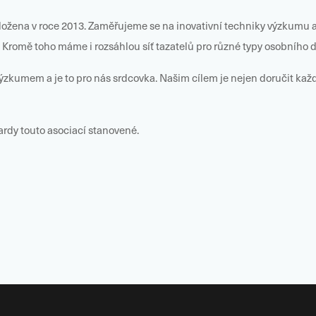
 založena v roce 2013. Zaměřujeme se na inovativní techniky výzkumu 
Kromě toho máme i rozsáhlou síť tazatelů pro různé typy osobního d
ýzkumem a je to pro nás srdcovka. Našim cílem je nejen doručit každý
dy touto asociací stanovené.