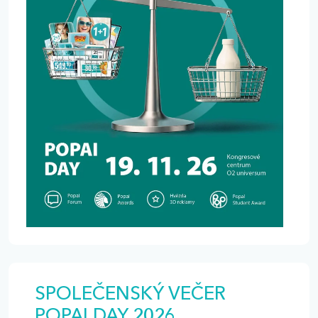
osobností retailového světa, případové studie,
diskusní panely, reportážní vstupy, interaktivní
formáty i prostor pro networking. Retail, který
inspiruje. Event, který spojuje.
SPOLEČENSKÝ VEČER
POPAI DAY 2026