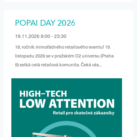
POPAI DAY 2026
19.11.2026 8:00 - 23:30
18. ročník mimořádného retailového eventu! 19.
listopadu 2026 se v pražském O2 universu (Praha
9) setká celá retailová komunita. Čeká vás
celodenní program nabitý klíčovými trendy,
inspirací a nezaměnitelnou atmosférou. Vedle
konferenční části zažijete také přehlídku
exponátů soutěží POPAI AWARDS, Hvězda 3D
reklamy a POPAI STUDENT AWARDS a večer
vyvrcholí galavečerem se slavnostním předáním
cen letošním vítězům. Letošní ročník bude opět
dynamický a hybridní – vystoupení výrazných