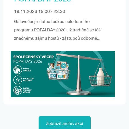
19.11.2026 18:00 - 23:30
Galavečer je zlatou tečkou celodenního
programu POPAI DAY 2026. Již tradičně se těší
značnému zájmu hostů - zástupců odborné
veřejnosti díky spoustě networkingových
příležitostí, úžasné atmosféře a zábavě.
Slavnostní vyhlášení vítězů soutěží je prestižním
oceněním tvorby a realizací těch nejlepších v
našem oboru. Skvělý catering, výborné pivo
značek Plzeňský Prazdroj a Proud, ochutnávky
vín a dalších nápojů… Prostě tady nesmíte
chybět!
Zobrazit archiv akcí