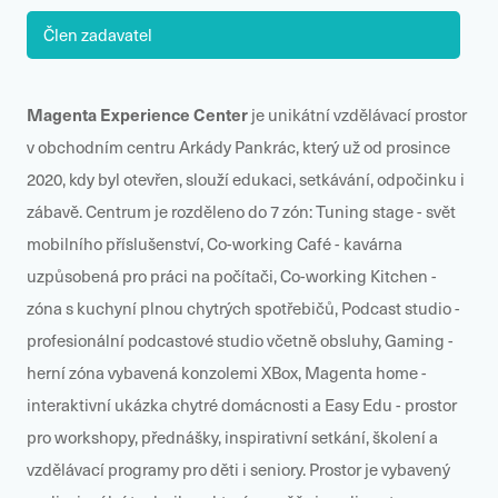
Člen zadavatel
Magenta Experience Center
je unikátní vzdělávací prostor
v obchodním centru Arkády Pankrác, který už od prosince
2020, kdy byl otevřen, slouží edukaci, setkávání, odpočinku i
zábavě. Centrum je rozděleno do 7 zón: Tuning stage - svět
mobilního příslušenství, Co-working Café - kavárna
uzpůsobená pro práci na počítači, Co-working Kitchen -
zóna s kuchyní plnou chytrých spotřebičů, Podcast studio -
profesionální podcastové studio včetně obsluhy, Gaming -
herní zóna vybavená konzolemi XBox, Magenta home -
interaktivní ukázka chytré domácnosti a Easy Edu - prostor
pro workshopy, přednášky, inspirativní setkání, školení a
vzdělávací programy pro děti i seniory. Prostor je vybavený