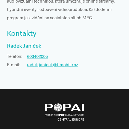
audiovizuální technikou, která umožňuje online streamy,
hybridní eventy i odbavení videoprodukce. Každodenní
program je k vidění na sociálních sítích MEC.
Kontakty
Radek Janíček
Telefon:
603402005
E-mail:
radek.janicek@t-mobile.cz