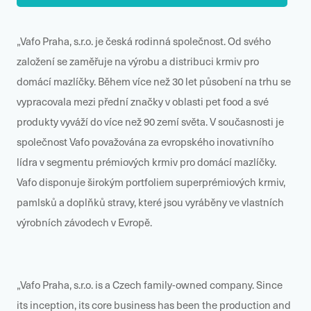
„Vafo Praha, s.r.o. je česká rodinná společnost. Od svého
založení se zaměřuje na výrobu a distribuci krmiv pro
domácí mazlíčky. Během více než 30 let působení na trhu se
vypracovala mezi přední značky v oblasti pet food a své
produkty vyváží do více než 90 zemí světa. V současnosti je
společnost Vafo považována za evropského inovativního
lídra v segmentu prémiových krmiv pro domácí mazlíčky.
Vafo disponuje širokým portfoliem superprémiových krmiv,
pamlsků a doplňků stravy, které jsou vyráběny ve vlastních
výrobních závodech v Evropě.
„Vafo Praha, s.r.o. is a Czech family-owned company. Since
its inception, its core business has been the production and