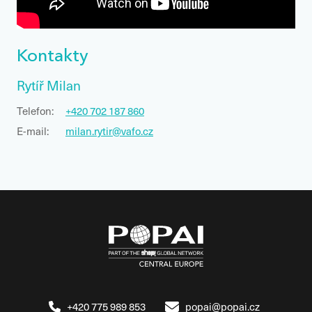
Kontakty
Rytíř Milan
Telefon:
+420 702 187 860
E-mail:
milan.rytir@vafo.cz
+420 775 989 853
popai@popai.cz