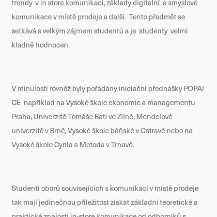
trendy v in store komunikaci, základy digitalní a smyslové
komunikace v místě prodeje a další. Tento předmět se
setkává s velkým zájmem studentů a je studenty velmi
kladně hodnocen.
V minulosti rovněž byly pořádány iniciační přednášky POPAI
CE například na Vysoké škole ekonomie a managementu
Praha, Univerzitě Tomáše Bati ve Zlíně, Mendelově
univerzitě v Brně, Vysoké škole báňské v Ostravě nebo na
Vysoké škole Cyrila a Metoda v Trnavě.
Studenti oborů souvisejících s komunikací v místě prodeje
tak mají jedinečnou příležitost získat základní teoretické a
praktické znalosti in-store komunikace od odborníků s