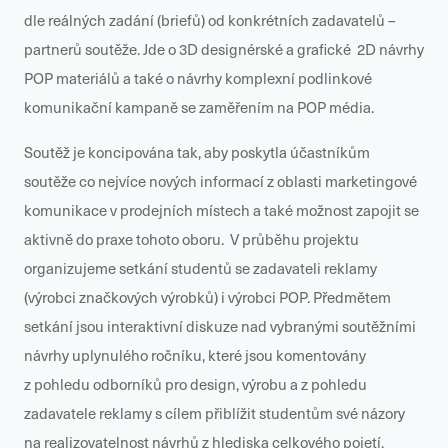
dle reálných zadání (briefů) od konkrétních zadavatelů –
partnerů soutěže. Jde o 3D designérské a grafické 2D návrhy
POP materiálů a také o návrhy komplexní podlinkové
komunikační kampaně se zaměřením na POP média.
Soutěž je koncipována tak, aby poskytla účastníkům
soutěže co nejvíce nových informací z oblasti marketingové
komunikace v prodejních místech a také možnost zapojit se
aktivně do praxe tohoto oboru. V průběhu projektu
organizujeme setkání studentů se zadavateli reklamy
(výrobci značkových výrobků) i výrobci POP. Předmětem
setkání jsou interaktivní diskuze nad vybranými soutěžními
návrhy uplynulého ročníku, které jsou komentovány
z pohledu odborníků pro design, výrobu a z pohledu
zadavatele reklamy s cílem přiblížit studentům své názory
na realizovatelnost návrhů z hlediska celkového pojetí,