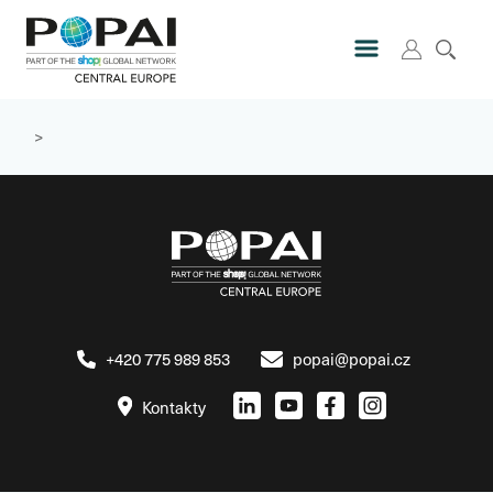
>
+420 775 989 853
popai@popai.cz
Kontakty