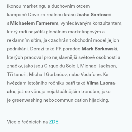
ikonou marketingu a duchovním otcem
J
oaha Santose
kampaně Dove za reálnou krásu
či
Michaelem Farmerem
s
, vyhledávaným konzultantem,
který radí největší globálním marketingovým a
reklamním sítím, jak zachránit obchodní model jejich
Mark Borkowski
podnikání. Dorazí také PR poradce
,
kterých pracoval pro nejslavnější světové osobnosti a
značky, jako jsou Cirque du Soleil, Michael Jackson,
Tři tenoři, Michail Gorbačov, nebo Vodafone. Ke
Vilma Luoma-
hvězdám letošního ročníku patří také
aho
, jež se věnuje nejaktuálnějším trendům, jako
je greenwashing nebo
communication hijacking.
Více o řečnících na
ZDE.