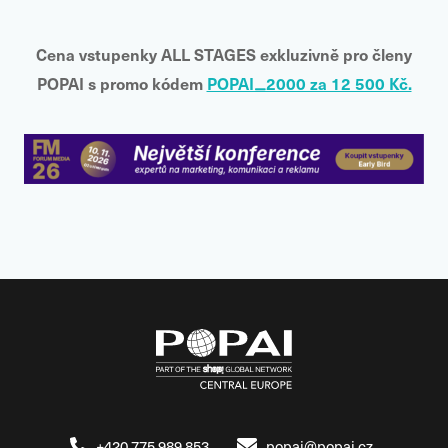
Cena vstupenky
ALL STAGES
exkluzivně pro členy
POPAI s promo kódem
POPAI_2000 za 12 500 Kč.
+420 775 989 853
popai@popai.cz