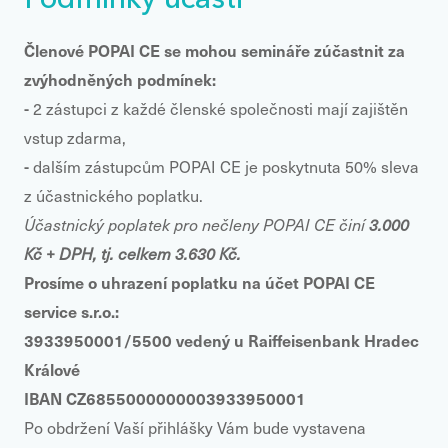
Podmínky účasti
Členové POPAI CE se mohou semináře zúčastnit za
zvýhodněných podmínek:
-
2 zástupci z každé členské společnosti mají zajištěn
vstup zdarma,
-
dalším zástupcům POPAI CE je poskytnuta 50% sleva
z účastnického poplatku.
Účastnický poplatek pro nečleny POPAI CE činí
3.000
Kč + DPH, tj. celkem 3.630 Kč.
Prosíme o uhrazení poplatku na účet POPAI CE
service s.r.o.:
3933950001/5500 vedený u Raiffeisenbank Hradec
Králové
IBAN CZ6855000000003933950001
Po obdržení Vaší přihlášky Vám bude vystavena