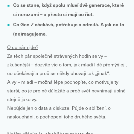
Co se stane, když spolu mluví dvě generace, které
si nerozumí – a přesto si mají co říct.
Co Gen Z očekává, potřebuje a odmítá. A jak na to
(ne)reagujeme.
O co nám jde?
Za těch pár společně strávených hodin se vy –
zkušenější – dozvíte víc o tom, jak mladí lidé přemýšlejí,
co očekávají a proč se někdy chovají tak „jinak“.
A
vy – mladí – možná lépe pochopíte, co motivuje ty
starší, co je pro ně důležité a proč svět nevnímají úplně
stejně jako vy.
Nepůjde jen o data a diskuze.
Půjde o sblížení, o
naslouchání, o pochopení toho druhého světa.
Naším přáním je, aby během tohoto dne