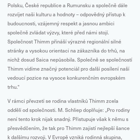
Polsku, České republice a Rumunsku a společně dále
rozvíjet naši kulturu a hodnoty – odpovědný přístup k
budoucnosti, vzájemný respekt a jasnou ambici
společně zvládat výzvy, které před námi stojí.
Společnost Thimm přináší výrazné regionální silné
stránky a vysokou orientaci na zákazníka do trhů, na
nichž dosud Saica nepůsobila. Společně se společností
Thimm vidíme značný potenciál pro další posílení naší
vedoucí pozice na vysoce konkurenčním evropském
trhu.“
V rámci převzetí se rodina vlastníků Thimm zcela
oddělí od společnosti. M. Schliep doplňuje: „Pro rodiny
není tento krok nijak snadný. Přistupuje však k němu s
přesvědčením, že tak pro Thimm zajistí nejlepší šance
k dalšímu rozvoji. V Evropě vzniká rodinná skupina,