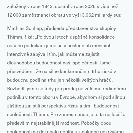
založený v roce 1943, dosáhl v roce 2025 s více než
12 000 zaměstnanci obratu ve výši 3,962 miliardy eur.
Mathias Schliep, předseda představenstva skupiny
Thimm, říká: „Po dvou letech úspěšné konsolidace
našeho podnikání jsme se v posledních měsících
intenzivně zabývali tím, jak můžeme zajistit
dlouhodobou budoucnost naší společnosti. Jsme
přesvědčeni, že na silně konkurenčním trhu získá v
budoucnu podíl na trhu jen několik velkých hráčů.
Rozhodli jsme se tedy pro prodej největšímu rodinnému
podniku v tomto oboru v Evropě, abychom si pod silnou
záštitou zajistili perspektivu růstu a tím i budoucnost
společnosti Thimm. Pro zaměstnance je to ta nejlepší a
především nejstabilnější možnost. Pobočky obou
společností se dokonale doplňují, společně pokrýváme